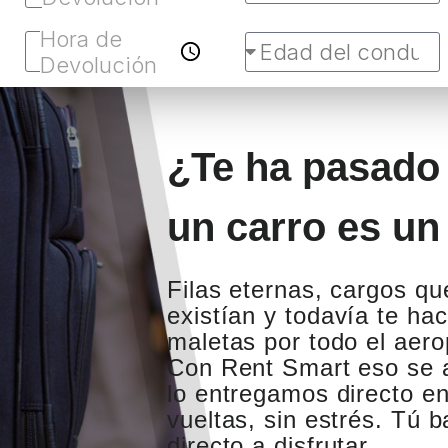
¿Te ha pasado 
un carro es u
Filas eternas, cargos qu
existían y todavía te ha
maletas por todo el aer
Con Rent Smart eso se a
lo entregamos directo en 
vueltas, sin estrés. Tú b
directo a disfrutar.