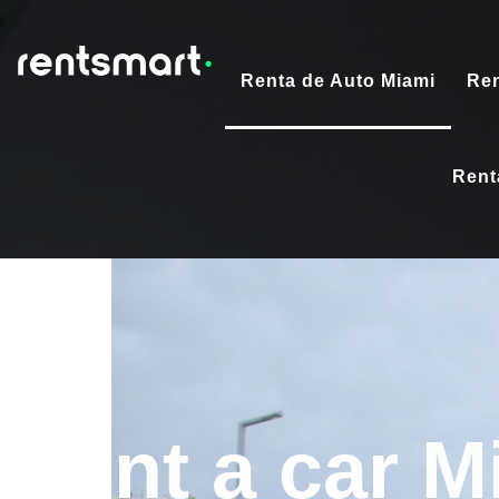
Renta de Auto Miami
Ren
Rent
Rent a car M