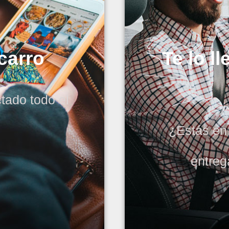
 carro
Te lo 
tado todo el
¿Estás en 
entre