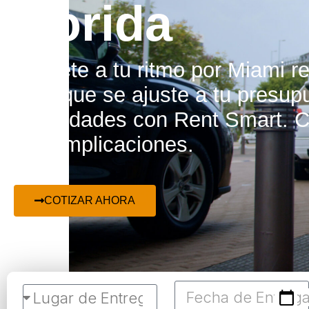
Florida
Muévete a tu ritmo por Miami r
carro que se ajuste a tu presup
necesidades con Rent Smart. C
sin complicaciones.
COTIZAR AHORA