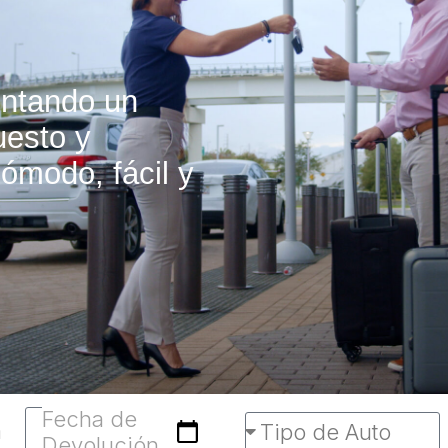
entando un
uesto y
ómodo, fácil y