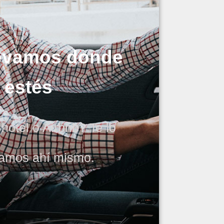
llevamos donde
estés
hotel o Airbnb? Te lo
gamos ahí mismo.