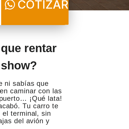
COTIZAR
que rentar
n show?
e ni sabías que
cen caminar con las
opuerto… ¡Qué lata!
cabó. Tu carro te
el terminal, sin
ajas del avión y