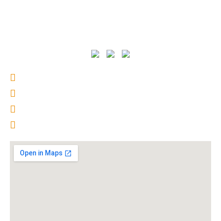
Rent Airport Miami
Alquila un Coche en Miami
Alquila un Coche en Orlando
Sobre nosotros